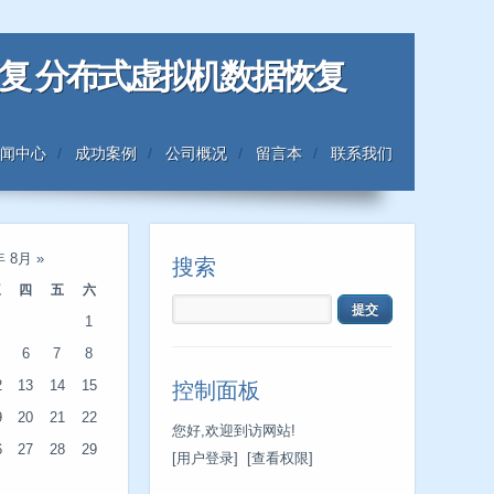
恢复 分布式虚拟机数据恢复
闻中心
成功案例
公司概况
留言本
联系我们
年 8月
»
搜索
三
四
五
六
1
6
7
8
2
13
14
15
控制面板
9
20
21
22
您好,欢迎到访网站!
6
27
28
29
[用户登录]
[查看权限]