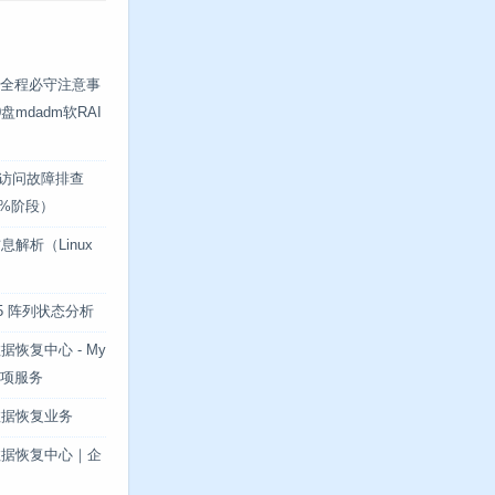
重建全程必守注意事
mdadm软RAI
无法访问故障排查
.2%阶段）
解析（Linux
ID5 阵列状态分析
恢复中心 - My
专项服务
数据恢复业务
数据恢复中心｜企