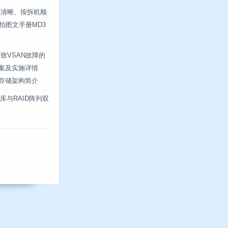
最清晰、按拆机顺
 实拍图文手册MD3
致VSAN故障的
方案及实施详情
式存储架构简介
数据库与RAID阵列双