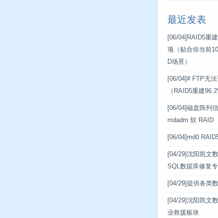
最近发表
[06/04]
RAID5
项（贴合你当前10盘
D场景）
[06/04]
# FTP
（RAID5重建96
[06/04]
磁盘阵列信息
mdadm 软 RAID
[06/04]
md0 RA
[04/29]
沈阳凯文数据
SQL数据库修复
[04/29]
提供各类
[04/29]
沈阳凯文
业救援板块