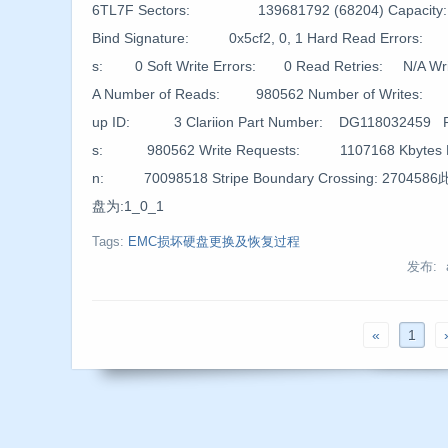
6TL7F Sectors: 139681792 (68204) Cap
Bind Signature: 0x5cf2, 0, 1 Hard Read Errors: 0
s: 0 Soft Write Errors: 0 Read Retries: N/A Wr
A Number of Reads: 980562 Number of Writes:
up ID: 3 Clariion Part Number: DG118032459 Re
s: 980562 Write Requests: 1107168 Kbytes 
n: 70098518 Stripe Boundary Crossing: 270
盘为:1_0_1
Tags:
EMC损坏硬盘更换及恢复过程
发布: 
«
1