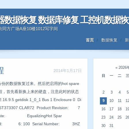
器数据恢复 数据库修复 工控机数据
三好街同方广场A座10楼1012写字间
首页
数据恢复
新
«
2026
程
2014年1月17日
日
一
二
份的数据恢复过来。然后把启用的hot spare
程，首先看新换上来的硬盘，注意此时的状态
2
3
4
5
.5 getdisk 1_0_1 Bus 1 Enclosure 0 Di
9
10
11
1
73307 CLAR72 Product Revision: 7
16
17
18
1
: EqualizingHot Spar
23
24
25
2
und: 6: 100 Serial Number: 3HZ
30
31