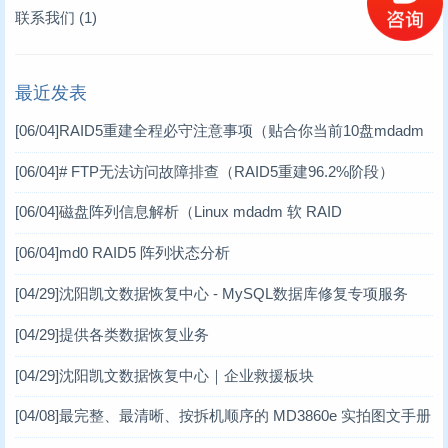
存储卡类恢复
数据库修复案例
(2)
(10)
联系我们
(1)
raid故障数据恢复
RAID数据恢复案例
(11)
(6)
最近发表
数据库修复
工控机数据恢复案例
(17)
(1)
[06/04]
RAID5重建全程必守注意事项（贴合你当前10盘mdadm
数码数据恢复案例
(3)
软RAID场景）
[06/04]
# FTP无法访问故障排查（RAID5重建96.2%阶段）
DV数据恢复案例
(1)
[06/04]
磁盘阵列信息解析（Linux mdadm 软 RAID
虚拟机数据恢复案例
(2)
[06/04]
md0 RAID5 阵列状态分析
小型机数据恢复
(1)
[04/29]
沈阳凯文数据恢复中心 - MySQL数据库修复专项服务
台式机数据恢复案例
(14)
[04/29]
提供各类数据恢复业务
笔记本数据恢复案例
(3)
[04/29]
沈阳凯文数据恢复中心｜企业救援板块
[04/08]
最完整、最清晰、按拆机顺序的 MD3860e 实拍图文手册
MD3860e / MD3060e