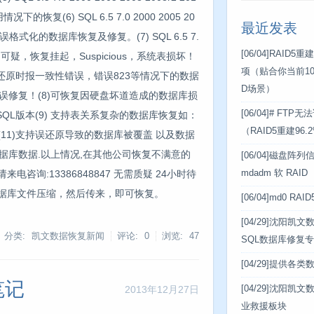
的恢复(6) SQL 6.5 7.0 2000 2005 20
最近发表
被误格式化的数据库恢复及修复。(7) SQL 6.5 7.
[06/04]
RAID5
数据库置疑，可疑，恢复挂起，Suspicious，系统表损坏！
项（贴合你当前10盘
原时报一致性错误，错误823等情况下的数据
D场景）
误修复！(8)可恢复因硬盘坏道造成的数据库损
[06/04]
# FTP
L版本(9) 支持表关系复杂的数据库恢复如：
（RAID5重建96
(11)支持误还原导致的数据库被覆盖 以及数据
据库数据.以上情况,在其他公司恢复不满意的
[06/04]
磁盘阵列信息
咨询:13386848847 无需质疑 24小时待
mdadm 软 RAID
的数据库文件压缩，然后传来，即可恢复。
[06/04]
md0 RA
[04/29]
沈阳凯文数据
分类: 凯文数据恢复新闻
评论: 0
浏览:
47
SQL数据库修复
[04/29]
提供各类
笔记
2013年12月27日
[04/29]
沈阳凯文
业救援板块