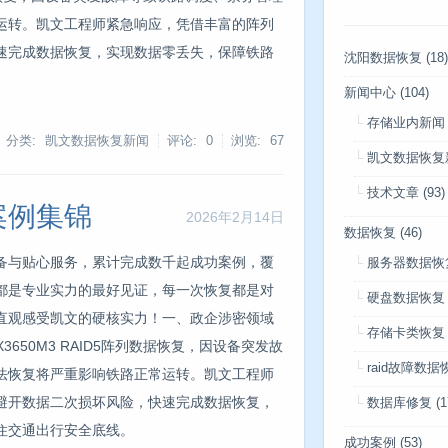
运转。凯文工程师紧急响应，凭借丰富的阵列
速完成数据恢复，实现数据零丢失，保障铁路
沈阳数据恢复
(18)
新闻中心
(104)
存储业内新闻
分类: 凯文数据恢复新闻
评论: 0
浏览:
67
凯文数据恢复
技术文章
(93)
案例集锦
2026年2月14日
数据恢复
(46)
备与贴心服务，累计完成数千起成功案例，覆
服务器数据恢
都是专业实力的最好见证，每一次恢复都是对
硬盘数据恢复
直观感受凯文的硬核实力！一、政企涉密领域
存储卡类恢复
650M3 RAID5阵列数据恢复，因设备突发故
raid故障数据
法恢复将严重影响铁路正常运转。凯文工程师
避开数据二次损坏风险，快速完成数据恢复，
数据库修复
(1
住交通出行安全底线。
成功案例
(53)