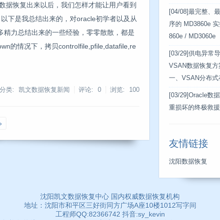
们把数据恢复出来以后，我们怎样才能让用户看到
[04/08]
最完整、
件，以下是我总结出来的，对oracle初学者以及从
序的 MD3860e
多精力总结出来的一些经验，零零散散，都是
860e / MD3060e
贝controlfile,pfile,datafile,re
[03/29]
供电异常导
VSAN数据恢复
一、VSAN分布
分类: 凯文数据恢复新闻
评论: 0
浏览:
100
[03/29]
Oracle
重损坏的终极救援
»
友情链接
沈阳数据恢复
沈阳凯文数据恢复中心 国内权威数据恢复机构
地址：沈阳市和平区三好街同方广场A座10楼1012写字间
工程师QQ:82366742 抖音:sy_kevin