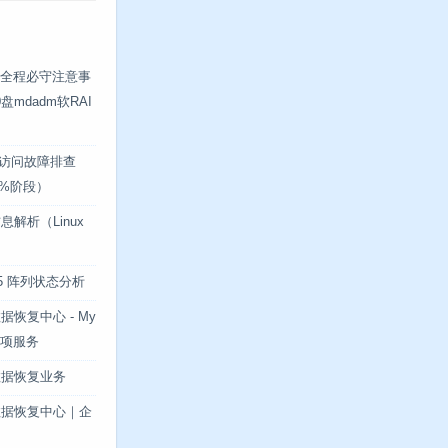
重建全程必守注意事
mdadm软RAI
无法访问故障排查
.2%阶段）
解析（Linux
ID5 阵列状态分析
恢复中心 - My
专项服务
数据恢复业务
数据恢复中心｜企