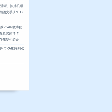
最清晰、按拆机顺
 实拍图文手册MD3
致VSAN故障的
方案及实施详情
式存储架构简介
数据库与RAID阵列双