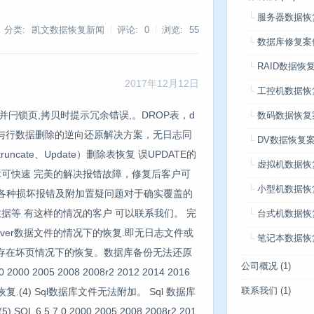
服务器数据恢
分类: 凯文数据恢复新闻
评论: 0
浏览:
55
数据库修复案
RAID数据恢
2017年12月12日
工控机数据恢
闩锁页,拷贝时提示冗余错误,。DROP表，d
数码数据恢复
L表删除与行数据删除的逆向还原解决方案，无日志同
DV数据恢复
ncate、Update）删除表恢复 误UPDATE的
虚拟机数据恢
术可快速 完美的解决报错故障，修复后客户可
小型机数据恢
据库各种损坏报错及附加置疑问题对于确实覆盖的
据等 有这样的情况的客户 可以联系我们。 完
台式机数据恢
erver数据文件的情况下的恢复.即无日志文件或
笔记本数据恢
件内部存在坏页情况下的恢复。数据库备份无法还原
公司概况
(1)
 2005 2008 2008r2 2012 2014 2016
据恢复.(4) Sql数据库文件无法附加。 Sql 数据库
联系我们
(1)
 7.0 2000 2005 2008 2008r2 201