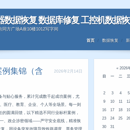
器数据恢复 数据库修复 工控机数据
三好街同方广场A座10楼1012写字间
首页
数据恢复
新
«
2026
案例集锦（含
2026年2月14日
日
一
二
2
3
4
5
备与贴心服务，累计完成数千起成功案例，尤
9
10
11
1
企、医疗、教育、企业、个人等全场景。每一则
16
17
18
1
任的圆满回馈，以下精选不同行业标杆案例，
23
24
25
2
！一、政企涉密领域——严守安全底线，精准恢
30
31
列数据恢复，因设备突发故障导致铁路调度、票务管理