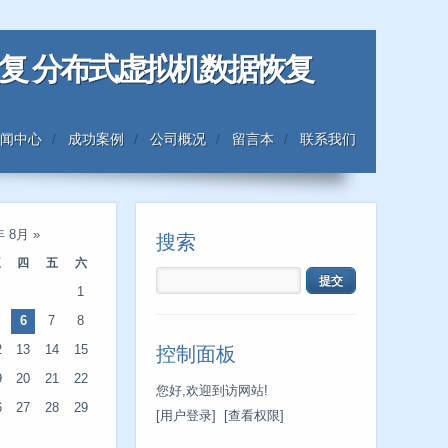
恢复 分布式虚拟机数据恢复
闻中心
成功案例
公司概况
留言本
联系我们
年 8月
»
搜索
三
四
五
六
1
6
7
8
2
13
14
15
控制面板
9
20
21
22
您好,欢迎到访网站!
6
27
28
29
[用户登录]
[查看权限]