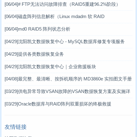
软RAID场景）
[06/04]
# FTP无法访问故障排查（RAID5重建96.2%阶段）
DV数据恢复案例
(1)
[06/04]
磁盘阵列信息解析（Linux mdadm 软 RAID
虚拟机数据恢复案例
(2)
[06/04]
md0 RAID5 阵列状态分析
小型机数据恢复
(1)
[04/29]
沈阳凯文数据恢复中心 - MySQL数据库修复专项服务
台式机数据恢复案例
(14)
[04/29]
提供各类数据恢复业务
笔记本数据恢复案例
(3)
[04/29]
沈阳凯文数据恢复中心｜企业救援板块
[04/08]
最完整、最清晰、按拆机顺序的 MD3860e 实拍图文手册
MD3860e / MD3060e
[03/29]
供电异常导致VSAN故障的VSAN数据恢复方案及实施详
情 一、VSAN分布式存储架构简介
[03/29]
Oracle数据库与RAID阵列双重损坏的终极救援
友情链接