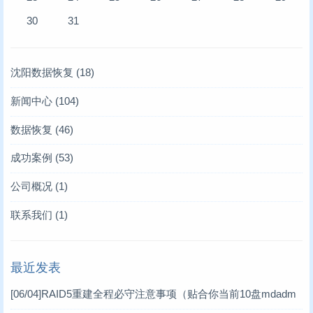
30
31
沈阳数据恢复
(18)
新闻中心
(104)
存储业内新闻
(6)
数据恢复
(46)
凯文数据恢复新闻
服务器数据恢复
(10)
(4)
成功案例
(53)
技术文章
硬盘数据恢复
服务器数据恢复案例
(93)
(6)
(12)
公司概况
(1)
存储卡类恢复
数据库修复案例
(2)
(10)
联系我们
(1)
raid故障数据恢复
RAID数据恢复案例
(11)
(6)
最近发表
数据库修复
工控机数据恢复案例
(17)
(1)
[06/04]
RAID5重建全程必守注意事项（贴合你当前10盘mdadm
数码数据恢复案例
(3)