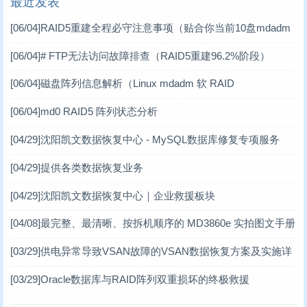
最近发表
数据库修复
工控机数据恢复案例
(17)
(1)
[06/04]
RAID5重建全程必守注意事项（贴合你当前10盘mdadm
数码数据恢复案例
(3)
软RAID场景）
[06/04]
# FTP无法访问故障排查（RAID5重建96.2%阶段）
DV数据恢复案例
(1)
[06/04]
磁盘阵列信息解析（Linux mdadm 软 RAID
虚拟机数据恢复案例
(2)
[06/04]
md0 RAID5 阵列状态分析
小型机数据恢复
(1)
[04/29]
沈阳凯文数据恢复中心 - MySQL数据库修复专项服务
台式机数据恢复案例
(14)
[04/29]
提供各类数据恢复业务
笔记本数据恢复案例
(3)
[04/29]
沈阳凯文数据恢复中心｜企业救援板块
[04/08]
最完整、最清晰、按拆机顺序的 MD3860e 实拍图文手册
MD3860e / MD3060e
[03/29]
供电异常导致VSAN故障的VSAN数据恢复方案及实施详
情 一、VSAN分布式存储架构简介
[03/29]
Oracle数据库与RAID阵列双重损坏的终极救援