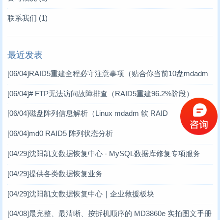
存储卡类恢复
数据库修复案例
(2)
(10)
联系我们
(1)
raid故障数据恢复
RAID数据恢复案例
(11)
(6)
最近发表
数据库修复
工控机数据恢复案例
(17)
(1)
[06/04]
RAID5重建全程必守注意事项（贴合你当前10盘mdadm
数码数据恢复案例
(3)
软RAID场景）
[06/04]
# FTP无法访问故障排查（RAID5重建96.2%阶段）
DV数据恢复案例
(1)
[06/04]
磁盘阵列信息解析（Linux mdadm 软 RAID
虚拟机数据恢复案例
(2)
[06/04]
md0 RAID5 阵列状态分析
小型机数据恢复
(1)
[04/29]
沈阳凯文数据恢复中心 - MySQL数据库修复专项服务
台式机数据恢复案例
(14)
[04/29]
提供各类数据恢复业务
笔记本数据恢复案例
(3)
[04/29]
沈阳凯文数据恢复中心｜企业救援板块
[04/08]
最完整、最清晰、按拆机顺序的 MD3860e 实拍图文手册