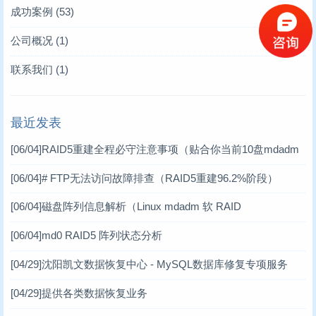
凯文数据恢复新闻
服务器数据恢复
(10)
(4)
成功案例
(53)
技术文章
硬盘数据恢复
服务器数据恢复案例
(93)
(6)
(12)
公司概况
(1)
存储卡类恢复
数据库修复案例
(2)
(10)
联系我们
(1)
raid故障数据恢复
RAID数据恢复案例
(11)
(6)
最近发表
数据库修复
工控机数据恢复案例
(17)
(1)
[06/04]
RAID5重建全程必守注意事项（贴合你当前10盘mdadm
数码数据恢复案例
(3)
软RAID场景）
[06/04]
# FTP无法访问故障排查（RAID5重建96.2%阶段）
DV数据恢复案例
(1)
[06/04]
磁盘阵列信息解析（Linux mdadm 软 RAID
虚拟机数据恢复案例
(2)
[06/04]
md0 RAID5 阵列状态分析
小型机数据恢复
(1)
[04/29]
沈阳凯文数据恢复中心 - MySQL数据库修复专项服务
台式机数据恢复案例
(14)
[04/29]
提供各类数据恢复业务
笔记本数据恢复案例
(3)