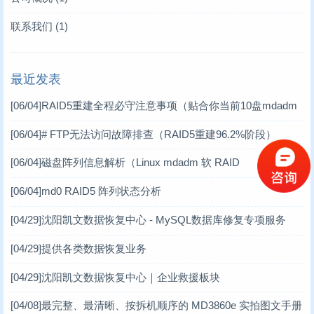
存储卡类恢复
数据库修复案例
(2)
(10)
联系我们
(1)
raid故障数据恢复
RAID数据恢复案例
(11)
(6)
最近发表
数据库修复
工控机数据恢复案例
(17)
(1)
[06/04]
RAID5重建全程必守注意事项（贴合你当前10盘mdadm
数码数据恢复案例
(3)
软RAID场景）
[06/04]
# FTP无法访问故障排查（RAID5重建96.2%阶段）
DV数据恢复案例
(1)
[06/04]
磁盘阵列信息解析（Linux mdadm 软 RAID
虚拟机数据恢复案例
(2)
[06/04]
md0 RAID5 阵列状态分析
小型机数据恢复
(1)
[04/29]
沈阳凯文数据恢复中心 - MySQL数据库修复专项服务
台式机数据恢复案例
(14)
[04/29]
提供各类数据恢复业务
笔记本数据恢复案例
(3)
[04/29]
沈阳凯文数据恢复中心｜企业救援板块
[04/08]
最完整、最清晰、按拆机顺序的 MD3860e 实拍图文手册