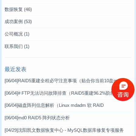
存储业内新闻
(6)
数据恢复
(46)
凯文数据恢复新闻
服务器数据恢复
(10)
(4)
成功案例
(53)
技术文章
硬盘数据恢复
服务器数据恢复案例
(93)
(6)
(12)
公司概况
(1)
存储卡类恢复
数据库修复案例
(2)
(10)
联系我们
(1)
raid故障数据恢复
RAID数据恢复案例
(11)
(6)
最近发表
数据库修复
工控机数据恢复案例
(17)
(1)
[06/04]
RAID5重建全程必守注意事项（贴合你当前10盘mdadm
数码数据恢复案例
(3)
软RAID场景）
[06/04]
# FTP无法访问故障排查（RAID5重建96.2%阶段）
DV数据恢复案例
(1)
[06/04]
磁盘阵列信息解析（Linux mdadm 软 RAID
虚拟机数据恢复案例
(2)
[06/04]
md0 RAID5 阵列状态分析
小型机数据恢复
(1)
[04/29]
沈阳凯文数据恢复中心 - MySQL数据库修复专项服务
台式机数据恢复案例
(14)